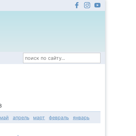
8
май
апрель
март
февраль
январь