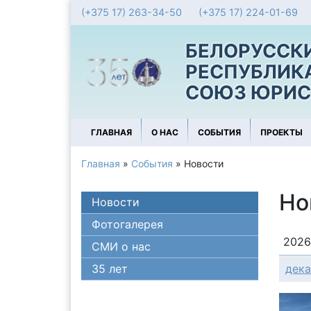
(+375 17) 263-34-50
(+375 17) 224-01-69
БЕЛОРУССК
РЕСПУБЛИК
СОЮЗ ЮРИС
ГЛАВНАЯ
О НАС
СОБЫТИЯ
ПРОЕКТЫ
Главная
»
События
»
Новости
Но
Новости
Фотогалерея
202
СМИ о нас
35 лет
дек