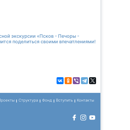
сной экскурсии «Псков - Печоры -
пится поделиться своими впечатлениями!
Проекты
Структура
Фонд
Вступить
Контакты